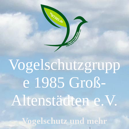
HOME
PROJEKTE
Vogelschutzgrupp
TERMINE / CHRONIK
e 1985 Groß-
DER VEREIN
Altenstädten e.V.
WISSENSWERTES
Vogelschutz und mehr