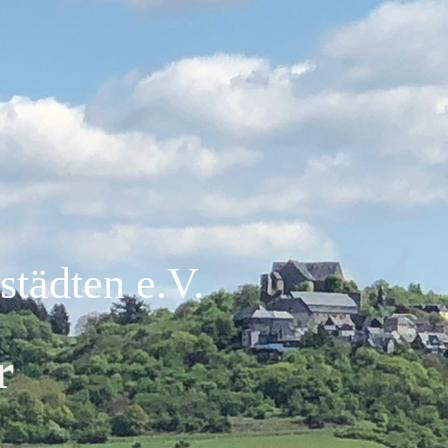
tädten e.V.
r